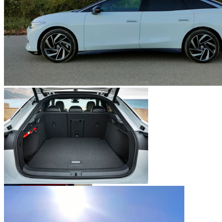
VW ID.7 ©Autoday.fr
VW ID.7 – 532 litres de coffre