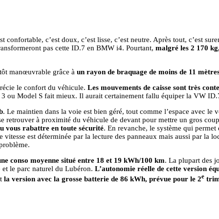
est confortable, c’est doux, c’est lisse, c’est neutre. Après tout, c’est 
e transformeront pas cette ID.7 en BMW i4. Pourtant,
malgré les 2 170 kg
utôt manœuvrable grâce à
un rayon de braquage de moins de 11 mètre
récie le confort du véhicule.
Les mouvements de caisse sont très cont
3 ou Model S fait mieux. Il aurait certainement fallu équiper la VW ID.
b
. Le maintien dans la voie est bien géré, tout comme l’espace avec le 
se retrouver à proximité du véhicule de devant pour mettre un gros coup 
u vous rabattre en toute sécurité
. En revanche, le système qui permet de
e vitesse est déterminée par la lecture des panneaux mais aussi par la lo
 problème.
une conso moyenne situé entre 18 et 19 kWh/100 km
. La plupart des 
le et le parc naturel du Lubéron.
L’autonomie réelle de cette version éq
e
nt
la version avec la grosse batterie de 86 kWh, prévue pour le 2
trim