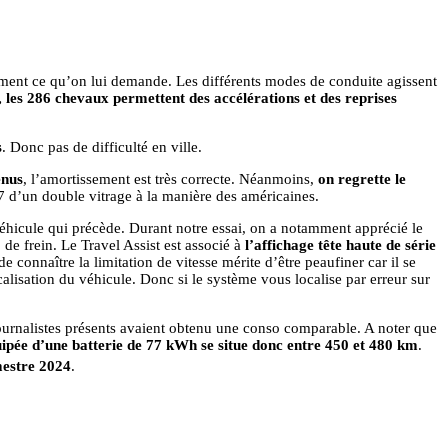
surement ce qu’on lui demande. Les différents modes de conduite agissent
, les 286 chevaux permettent des accélérations et des reprises
s
. Donc pas de difficulté en ville.
enus
, l’amortissement est très correcte. Néanmoins,
on regrette le
7 d’un double vitrage à la manière des américaines.
véhicule qui précède. Durant notre essai, on a notamment apprécié le
de frein. Le Travel Assist est associé à
l’affichage tête haute de série
 connaître la limitation de vitesse mérite d’être peaufiner car il se
calisation du véhicule. Donc si le système vous localise par erreur sur
journalistes présents avaient obtenu une conso comparable. A noter que
uipée d’une batterie de 77 kWh se situe donc entre 450 et 480 km
.
estre 2024
.