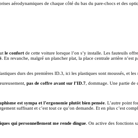
 prises aérodynamiques de chaque côté du bas du pare-chocs et des opti
out
le confort
de cette voiture lorsque l’on s’y installe. Les fauteuils off
é
. En revanche, malgré un plancher plat, la place centrale arrière n’est p
lastiques durs des premières ID.3, ici les plastiques sont moussés, et les
lheureusement,
pas de coffre avant sur l’ID.7
, dommage. Une partie de 
graphisme est sympa et l’ergonomie plutôt bien pensée
. L’autre point fo
largement suffisant et c’est tout ce qu’on demande. Et en plus c’est comp
ques qui personnellement me rende dingue
. On active des fonctions sa