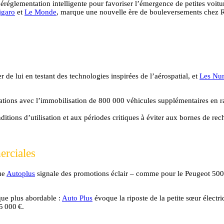
éréglementation intelligente pour favoriser l’émergence de petites voitur
igaro
et
Le Monde
, marque une nouvelle ère de bouleversements chez R
er de lui en testant des technologies inspirées de l’aérospatial, et
Les Nu
pations avec l’immobilisation de 800 000 véhicules supplémentaires en ra
nditions d’utilisation et aux périodes critiques à éviter aux bornes de rec
erciales
que
Autoplus
signale des promotions éclair – comme pour le Peugeot 50
que plus abordable :
Auto Plus
évoque la riposte de la petite sœur électr
5 000 €.