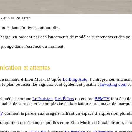
3 et 4 © Polestar
remous dans l’univers automobile.
charge, en passant par des lancements de modèles surprenants et des polé
ous plonge dans l’essence du moment.
ication et attentes
an visionnaire d’Elon Musk. D’après
Le Blog Auto
, l’entrepreneur intensi
le plan boursier, les signaux sont également positifs :
Investing.com
so
ieurs médias comme
Le Parisien
,
Les Échos
ou encore
BFMTV
font état de
 qualité de service, et la complexité de la relation entre image de marque
TV
donnent la parole aux usagers, offrant un espace d’expression plurali
rapportent des échanges publics entre Elon Musk et Donald Trump, dans 
les de Tesla. La
DGCCRF
, à travers
Le Parisien
ou
20 Minutes
, a demand