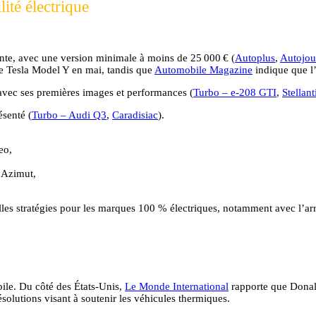
ité électrique
nte, avec une version minimale à moins de 25 000 € (
Autoplus
,
Autojou
le Tesla Model Y en mai, tandis que
Automobile Magazine
indique que l’
 avec ses premières images et performances (
Turbo – e-208 GTI
,
Stellan
ésenté (
Turbo – Audi Q3
,
Caradisiac
).
eo,
 Azimut,
es stratégies pour les marques 100 % électriques, notamment avec l’arr
bile. Du côté des États-Unis,
Le Monde International
rapporte que Donald
solutions visant à soutenir les véhicules thermiques.