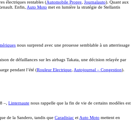
es électriques rentables (
Automobile Propre
,
Journalauto
). Quant aux
enault. Enfin,
Auto Moto
met en lumière la stratégie de Stellantis
mériques
nous surprend avec une prouesse semblable à un atterrissage
ison de défaillances sur les airbags Takata, une décision relayée par
harge pendant l’été (
Rouleur Electrique
,
Autojournal – Congestion
).
08 –,
Linternaute
nous rappelle que la fin de vie de certains modèles est
ique de la Sandero, tandis que
Caradisiac
et
Auto Moto
mettent en