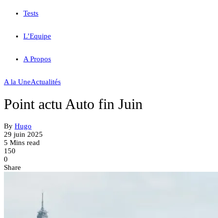
Tests
L’Equipe
A Propos
A la Une
Actualités
Point actu Auto fin Juin
By
Hugo
29 juin 2025
5 Mins read
150
0
Share