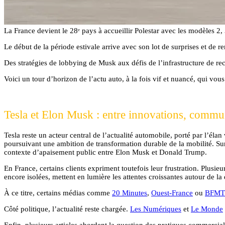
La France devient le 28ᵉ pays à accueillir Polestar avec les modèles 2, 
Le début de la période estivale arrive avec son lot de surprises et de 
Des stratégies de lobbying de Musk aux défis de l’infrastructure de re
Voici un tour d’horizon de l’actu auto, à la fois vif et nuancé, qui v
Tesla et Elon Musk : entre innovations, commun
Tesla reste un acteur central de l’actualité automobile, porté par l’él
poursuivant une ambition de transformation durable de la mobilité. Sur 
contexte d’apaisement public entre Elon Musk et Donald Trump.
En France, certains clients expriment toutefois leur frustration. Plus
encore isolées, mettent en lumière les attentes croissantes autour de la
À ce titre, certains médias comme
20 Minutes
,
Ouest-France
ou
BFM
Côté politique, l’actualité reste chargée.
Les Numériques
et
Le Monde
Enfin, plusieurs articles abordent la question des pratiques commercia