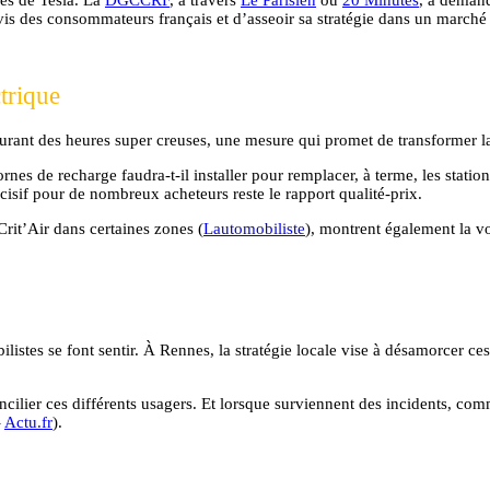
-vis des consommateurs français et d’asseoir sa stratégie dans un marché
trique
durant des heures super creuses, une mesure qui promet de transformer l
es de recharge faudra-t-il installer pour remplacer, à terme, les statio
écisif pour de nombreux acheteurs reste le rapport qualité-prix.
Crit’Air dans certaines zones (
Lautomobiliste
), montrent également la vol
obilistes se font sentir. À Rennes, la stratégie locale vise à désamorcer c
ncilier ces différents usagers. Et lorsque surviennent des incidents, co
–
Actu.fr
).