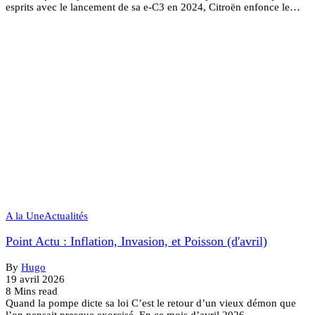
esprits avec le lancement de sa e-C3 en 2024, Citroën enfonce le…
A la Une
Actualités
Point Actu : Inflation, Invasion, et Poisson (d'avril)
By
Hugo
19 avril 2026
8 Mins read
Quand la pompe dicte sa loi C’est le retour d’un vieux démon que
l’on pensait presque exorcisé. En ce mois d’avril 2026,…