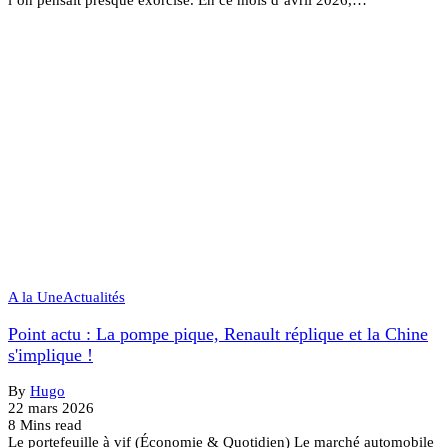
A la Une
Actualités
Point actu : La pompe pique, Renault réplique et la Chine
s'implique !
By
Hugo
22 mars 2026
8 Mins read
Le portefeuille à vif (Économie & Quotidien) Le marché automobile