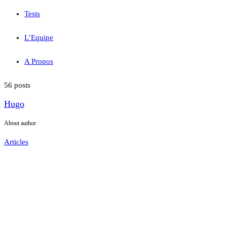
Tests
L’Equipe
A Propos
56 posts
Hugo
About author
Articles