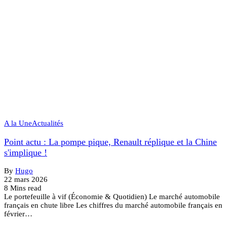
A la Une
Actualités
Point actu : La pompe pique, Renault réplique et la Chine
s'implique !
By
Hugo
22 mars 2026
8 Mins read
Le portefeuille à vif (Économie & Quotidien) Le marché automobile
français en chute libre Les chiffres du marché automobile français en
février…