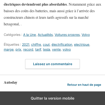
électriques deviendront plus abordables
. Notamment grâce aux
baisses des coûts des batteries, mais aussi grâce à l’arrivée des
constructeurs chinois et leurs tarifs agressifs sur la marché
hexagonal, .
Catégories :
A la Une
,
Actualités
,
Voitures propres
,
Volvo
Étiquettes :
2021
,
chiffre
,
cout
,
électrification
,
electrique
,
marge
,
prix
,
record
,
tarif
,
tesla
,
vente
,
volvo
Laissez un commentaire
Autoday
Retour en haut de page
Quitter la version mobile