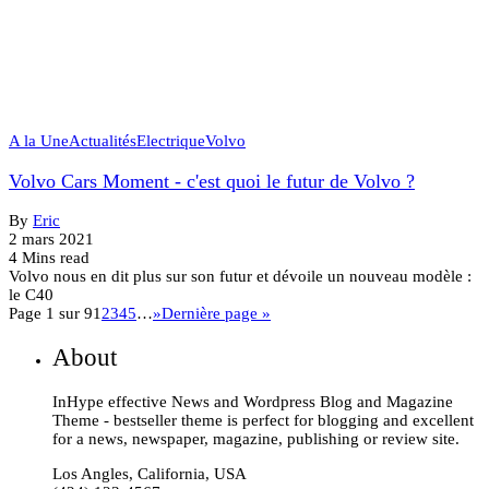
A la Une
Actualités
Electrique
Volvo
Volvo Cars Moment - c'est quoi le futur de Volvo ?
By
Eric
2 mars 2021
4 Mins read
Volvo nous en dit plus sur son futur et dévoile un nouveau modèle :
le C40
Page 1 sur 9
1
2
3
4
5
…
»
Dernière page »
About
InHype effective News and Wordpress Blog and Magazine
Theme - bestseller theme is perfect for blogging and excellent
for a news, newspaper, magazine, publishing or review site.
Los Angles, California, USA