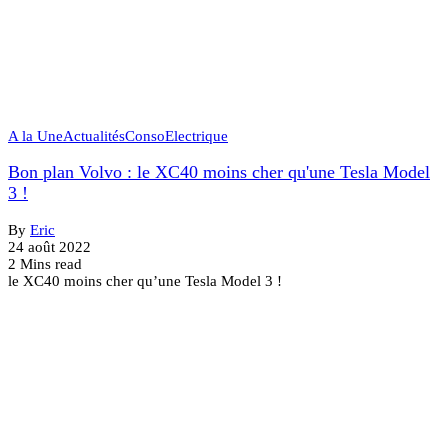
A la Une
Actualités
Conso
Electrique
Bon plan Volvo : le XC40 moins cher qu'une Tesla Model
3 !
By
Eric
24 août 2022
2 Mins read
le XC40 moins cher qu’une Tesla Model 3 !