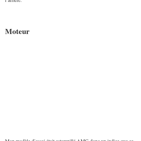
Moteur
Mon modèle d’essai était estampillé AMG donc un indice que ce