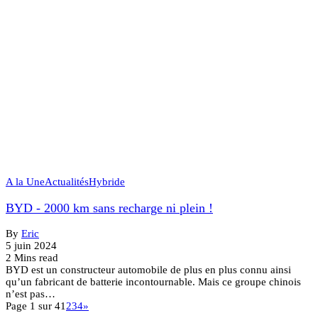
A la Une
Actualités
Hybride
BYD - 2000 km sans recharge ni plein !
By
Eric
5 juin 2024
2 Mins read
BYD est un constructeur automobile de plus en plus connu ainsi
qu’un fabricant de batterie incontournable. Mais ce groupe chinois
n’est pas…
Page 1 sur 4
1
2
3
4
»