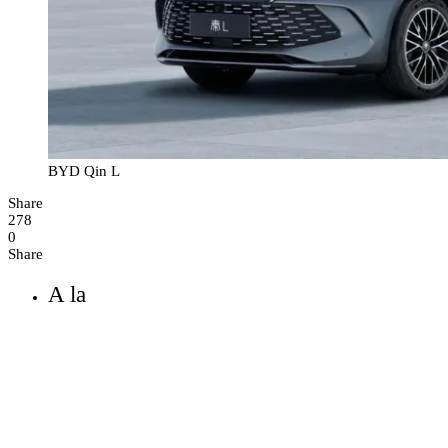
BYD Qin L
Share
278
0
Share
A la