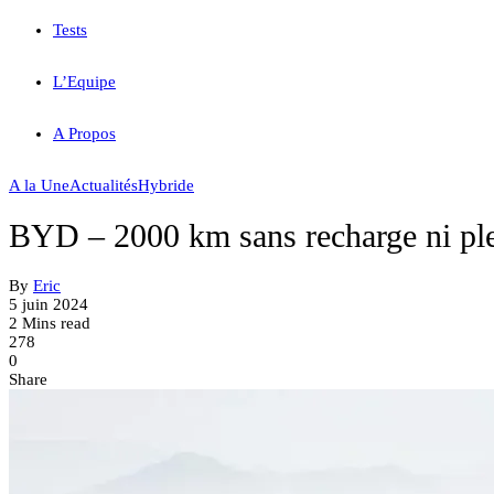
Tests
L’Equipe
A Propos
A la Une
Actualités
Hybride
BYD – 2000 km sans recharge ni ple
By
Eric
5 juin 2024
2 Mins read
278
0
Share