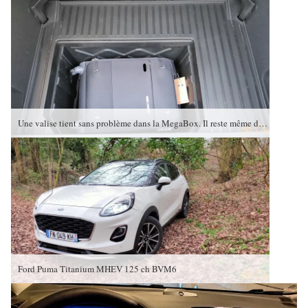
Une valise tient sans problème dans la MegaBox. Il reste même de la place pour un porte-documents
Ford Puma Titanium MHEV 125 ch BVM6