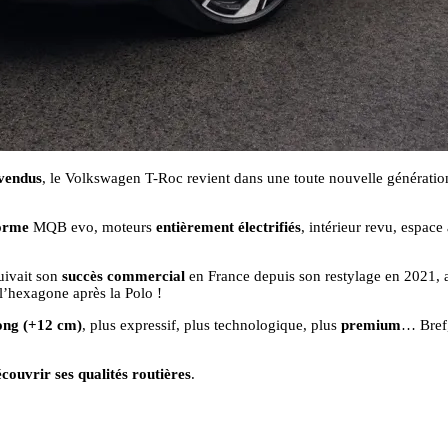
 vendus
, le Volkswagen T-Roc revient dans une toute nouvelle génération
forme
MQB evo, moteurs
entièrement électrifiés
, intérieur revu, espac
uivait son
succès commercial
en France depuis son restylage en 2021, a
l’hexagone après la Polo !
long (+12 cm)
, plus expressif, plus technologique, plus
premium
… Bref,
couvrir ses qualités routières
.