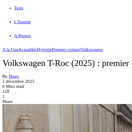
Tests
L’Equipe
A Propos
A la Une
Actualités
Hybride
Premier contact
Volkswagen
Volkswagen T-Roc (2025) : premier c
By
Hugo
2 décembre 2025
6 Mins read
128
1
Share