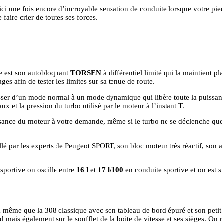
ci une fois encore d’incroyable sensation de conduite lorsque votre pied
 faire crier de toutes ses forces.
ure est son autobloquant
TORSEN
à différentiel limité qui la maintient p
es afin de tester les limites sur sa tenue de route.
er d’un mode normal à un mode dynamique qui libère toute la puissance 
x et la pression du turbo utilisé par le moteur à l’instant T.
 puissance du moteur à votre demande, même si le turbo ne se déclenche q
llé par les experts de Peugeot SPORT, son bloc moteur très réactif, son 
sportive on oscille entre
16 l
et
17 l/100
en conduite sportive et on est 
 la même que la 308 classique avec son tableau de bord épuré et son petit 
rd mais également sur le soufflet de la boite de vitesse et ses sièges. O