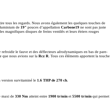
ire tous les regards. Nous avons également les quelques touches de
s aluminium de
19″
pouces d’appellation
Carbone19
ne sont pas juste
r les magnifiques disques de freins ventilés et leurs étriers rouges
r refroidir le fauve et des déflecteurs aérodynamiques en bas de pare-
le que nous avions sur la
Rcz R
. Tous ces éléments apportent la touche
a version survitaminé le
1.6 THP de 270 ch
.
e maxi de
330 Nm
atteint entre
1900 tr/min
et
5500 tr/min
qui permet