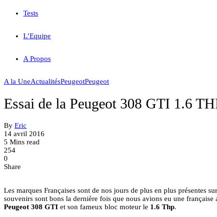
Tests
L’Equipe
A Propos
A la Une
Actualités
Peugeot
Peugeot
Essai de la Peugeot 308 GTI 1.6 THP
By
Eric
14 avril 2016
5 Mins read
254
0
Share
Les marques Françaises sont de nos jours de plus en plus présentes su
souvenirs sont bons la dernière fois que nous avions eu une française au
Peugeot 308 GTI
et son fameux bloc moteur le
1.6 Thp
.