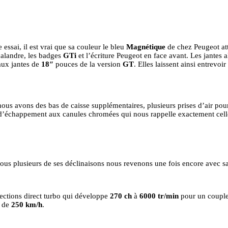
 essai, il est vrai que sa couleur le bleu
Magnétique
de chez Peugeot att
 calandre, les badges
GTi
et l’écriture Peugeot en face avant. Les jante
aux jantes de
18″
pouces de la version
GT
. Elles laissent ainsi entrevoi
nous avons des bas de caisse supplémentaires, plusieurs prises d’air pou
ie d’échappement aux canules chromées qui nous rappelle exactement cel
sous plusieurs de ses déclinaisons nous revenons une fois encore avec s
ections direct turbo qui développe
270 ch
à
6000 tr/min
pour un coupl
x de
250 km/h
.