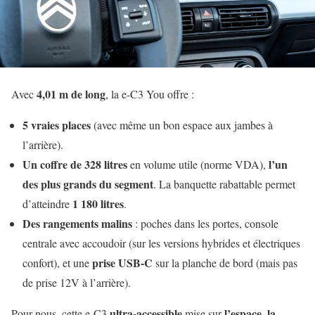
4,01 m de long
Avec
, la e-C3 You offre :
5 vraies places
(avec même un bon espace aux jambes à
l’arrière).
Un coffre de 328 litres
l’un
en volume utile (norme VDA),
des plus grands du segment
. La banquette rabattable permet
1 180 litres
d’atteindre
.
Des rangements malins
: poches dans les portes, console
centrale avec accoudoir (sur les versions hybrides et électriques
prise USB-C
confort), et une
sur la planche de bord (mais pas
de prise 12V à l’arrière).
ultra-accessible
l’espace, la
Pour nous, cette e-C3
mise sur