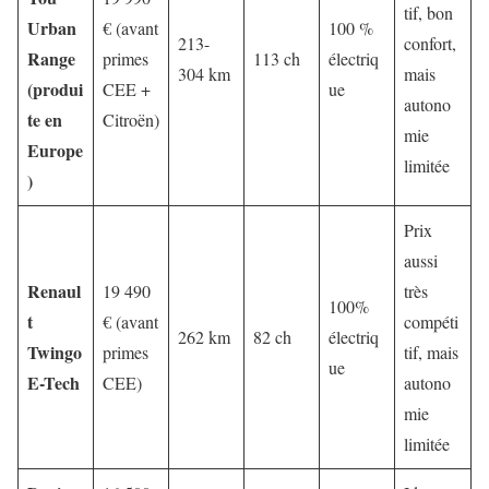
tif, bon
Urban
€ (avant
100 %
213-
confort,
Range
primes
113 ch
électriq
304 km
mais
(produi
CEE +
ue
autono
te en
Citroën)
mie
Europe
limitée
)
Prix
aussi
Renaul
19 490
très
100%
t
€ (avant
compéti
262 km
82 ch
électriq
Twingo
primes
tif, mais
ue
E-Tech
CEE)
autono
mie
limitée