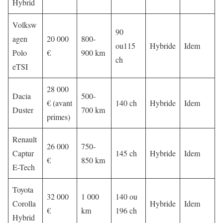
Hybrid
Volksw
90
agen
20 000
800-
ou115
Hybride
Idem
Polo
€
900 km
ch
eTSI
28 000
Dacia
500-
€ (avant
140 ch
Hybride
Idem
Duster
700 km
primes)
Renault
26 000
750-
Captur
145 ch
Hybride
Idem
€
850 km
E-Tech
Toyota
32 000
1 000
140 ou
Corolla
Hybride
Idem
€
km
196 ch
Hybrid