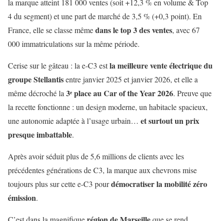
la marque atteint 181 000 ventes (soit +12,3 % en volume & Top
4 du segment) et une part de marché de 3,5 % (+0,3 point). En
dans le top 3 des ventes
France, elle se classe même
, avec 67
000 immatriculations sur la même période.
la meilleure vente électrique du
Cerise sur le gâteau : la e-C3 est
groupe Stellantis
entre janvier 2025 et janvier 2026, et elle a
3ᵉ place au Car of the Year 2026
même décroché la
. Preuve que
la recette fonctionne : un design moderne, un habitacle spacieux,
et surtout un prix
une autonomie adaptée à l’usage urbain…
presque imbattable
.
Après avoir séduit plus de 5,6 millions de clients avec les
précédentes générations de C3, la marque aux chevrons mise
démocratiser la mobilité zéro
toujours plus sur cette e-C3 pour
émission
.
région de Marseille
C’est dans la magnifique
que se rend