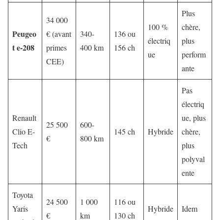
Plus
34 000
100 %
chère,
Peugeo
€ (avant
340-
136 ou
électriq
plus
t e-208
primes
400 km
156 ch
ue
perform
CEE)
ante
Pas
électriq
Renault
ue, plus
25 500
600-
Clio E-
145 ch
Hybride
chère,
€
800 km
Tech
plus
polyval
ente
Toyota
24 500
1 000
116 ou
Yaris
Hybride
Idem
€
km
130 ch