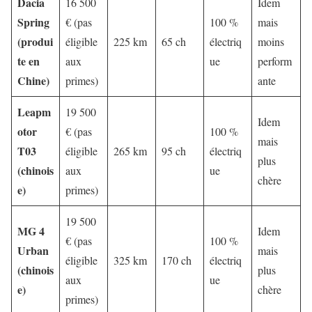
Dacia
16 500
Idem
Spring
€ (pas
100 %
mais
(produi
éligible
225 km
65 ch
électriq
moins
te en
aux
ue
perform
Chine)
primes)
ante
Leapm
19 500
Idem
otor
€ (pas
100 %
mais
T03
éligible
265 km
95 ch
électriq
plus
(chinois
aux
ue
chère
e)
primes)
19 500
MG 4
Idem
€ (pas
100 %
Urban
mais
éligible
325 km
170 ch
électriq
(chinois
plus
aux
ue
e)
chère
primes)