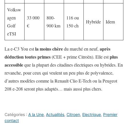
Volksw
agen
33 000
800-
116 ou
Hybride
Idem
Golf
€
900 km
150 ch
eTSI
la moins chère
après
La e-C3 You est
du marché en neuf,
déduction toutes primes
plus
(CEE + prime Citroën). Elle est
accessible
que la plupart des citadines électriques ou hybrides. En
revanche, pour ceux qui veulent un peu plus de polyvalence,
d’autres modèles comme la Renault Clio E-Tech ou la Peugeot
208 e-208 seront plus adaptés… mais aussi plus chers.
Catégories :
A la Une
,
Actualités
,
Citroen
,
Electrique
,
Premier
contact