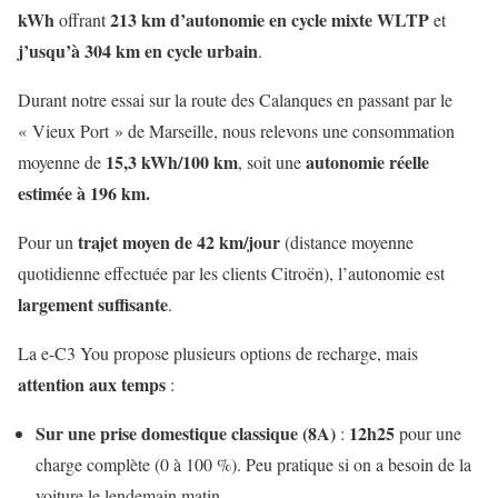
kWh
213 km d’autonomie en cycle mixte WLTP
offrant
et
j’usqu’à 304 km en cycle urbain
.
Durant notre essai sur la route des Calanques en passant par le
« Vieux Port » de Marseille, nous relevons une consommation
15,3 kWh/100 km
autonomie réelle
moyenne de
, soit une
estimée à 196 km.
trajet moyen de 42 km/jour
Pour un
(distance moyenne
quotidienne effectuée par les clients Citroën), l’autonomie est
largement suffisante
.
La e-C3 You propose plusieurs options de recharge, mais
attention aux temps
:
Sur une prise domestique classique (8A)
12h25
:
pour une
charge complète (0 à 100 %). Peu pratique si on a besoin de la
voiture le lendemain matin.