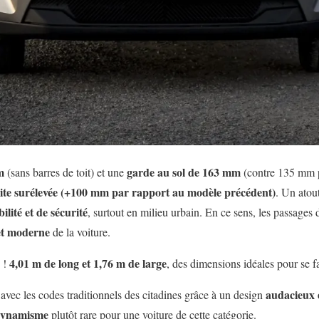
m
garde au sol de 163 mm
(sans barres de toit) et une
(contre 135 mm p
uite surélevée (+100 mm par rapport au modèle précédent)
. Un atou
bilité et de sécurité
, surtout en milieu urbain. En ce sens, les passages 
et moderne
de la voiture.
4,01 m de long et 1,76 m de large
e !
, des dimensions idéales pour se fa
audacieux e
avec les codes traditionnels des citadines grâce à un design
ynamisme
plutôt rare pour une voiture de cette catégorie.