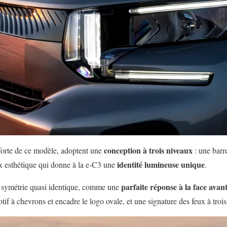
conception à trois niveaux
 forte de ce modèle, adoptent une
: une barr
identité lumineuse unique
x esthétique qui donne à la e-C3 une
.
parfaite réponse à la face avan
e symétrie quasi identique, comme une
tif à chevrons et encadre le logo ovale, et une signature des feux à troi