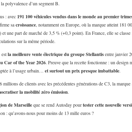
et la polyvalence d’un segment B.
191 100 véhicules vendus dans le monde au premier trime
ous : avec
croissance
nfirme sa
, notamment en Europe, où la marque atteint 181 00
et une part de marché de 3,5 % (+0,3 point). En France, elle se clas
culations sur la même période.
la meilleure vente électrique du groupe Stellantis
3 est
entre janvier 2
au Car of the Year 2026
. Preuve que la recette fonctionne : un design
et surtout un prix presque imbattable
aptée à l’usage urbain…
.
,6 millions de clients avec les précédentes générations de C3, la marqu
ocratiser la mobilité zéro émission
.
gion de Marseille
tester cette nouvelle ver
que se rend Autoday pour
tion : qu’avons-nous pour moins de 13 mille euros ?