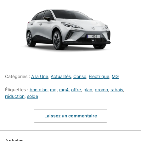
Catégories :
A la Une
,
Actualités
,
Conso
,
Electrique
,
MG
Étiquettes :
bon plan
,
mg
,
mg4
,
offre
,
plan
,
promo
,
rabais
,
réduction
,
solde
Laissez un commentaire
Autoday