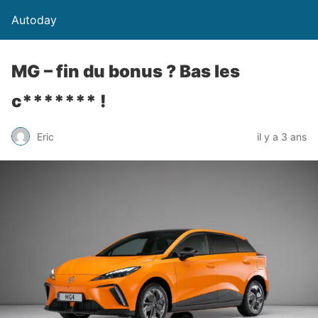
Autoday
MG – fin du bonus ? Bas les
c******* !
Eric
il y a 3 ans