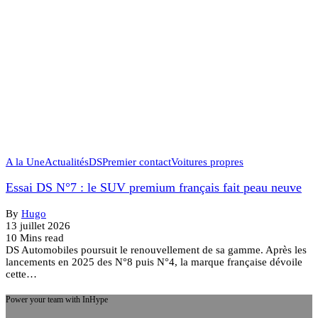
A la Une
Actualités
DS
Premier contact
Voitures propres
Essai DS N°7 : le SUV premium français fait peau neuve
By
Hugo
13 juillet 2026
10 Mins read
DS Automobiles poursuit le renouvellement de sa gamme. Après les
lancements en 2025 des N°8 puis N°4, la marque française dévoile
cette…
Power your team with InHype