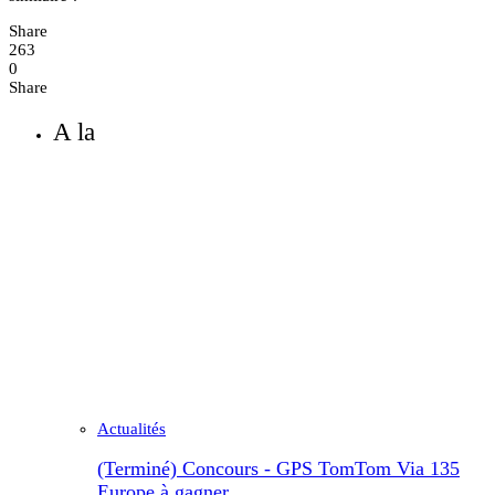
Share
263
0
Share
A la
Actualités
(Terminé) Concours - GPS TomTom Via 135
Europe à gagner