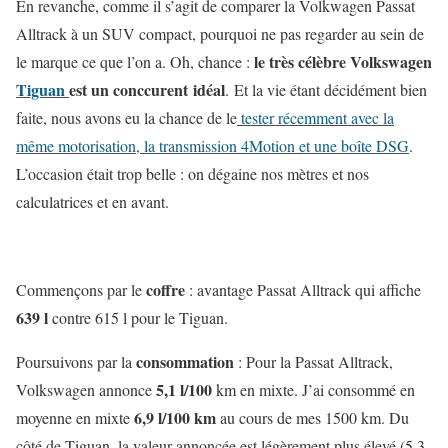
En revanche, comme il s’agit de comparer la Volkwagen Passat
Alltrack à un SUV compact, pourquoi ne pas regarder au sein de
le très célèbre Volkswagen
le marque ce que l’on a. Oh, chance :
Tiguan
est un conccurent idéal
. Et la vie étant décidément bien
faite, nous avons eu la chance de le
tester récemment avec la
même motorisation, la transmission 4Motion et une boîte DSG
.
L’occasion était trop belle : on dégaine nos mètres et nos
calculatrices et en avant.
coffre
Commençons par le
: avantage Passat Alltrack qui affiche
639 l
contre 615 l pour le Tiguan.
consommation
Poursuivons par la
: Pour la Passat Alltrack,
5,1 l/100
Volkswagen annonce
km en mixte. J’ai consommé en
6,9 l/100 km
moyenne en mixte
au cours de mes 1500 km. Du
côté de Tiguan, la valeur annoncée est légèrement plus élevé (5.3