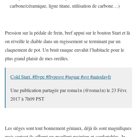
carbone/céramique, ligne titane, utilisation de carbone…)
Pression sur la pédale de frein, bref appui sur le bouton Start et là
on réveille le diable dans un rugissement se terminant par un
claquement de pot. Un bruit rauque envahit l’habitacle pour le
plus grand plaisir de mes oreilles.
Cold Start. #ftype #ftypesvr #jaguar #svr #autodayfr
Une publication partagée par roma1n (@roma1n) le
23 Févr.
2017 à 7h09 PST
Les sièges sont tout bonnement géniaux, déjà ils sont magnifiques
mais surtout ils offrent un excellent maintien et confortables. Je