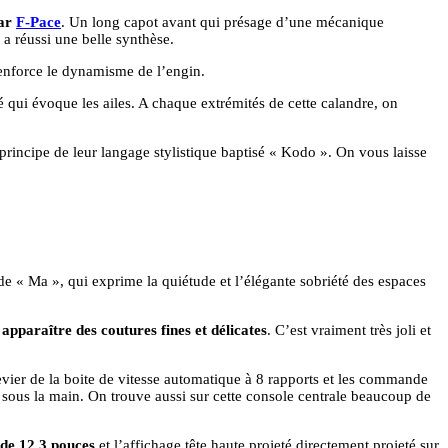
uar
F-Pace
. Un long capot avant qui présage d’une mécanique
 a réussi une belle synthèse.
renforce le dynamisme de l’engin.
é qui évoque les ailes. A chaque extrémités de cette calandre, on
principe de leur langage stylistique baptisé « Kodo ». On vous laisse
e « Ma », qui exprime la quiétude et l’élégante sobriété des espaces
 apparaître des coutures fines et délicates
. C’est vraiment très joli et
 levier de la boite de vitesse automatique à 8 rapports et les commande
 sous la main. On trouve aussi sur cette console centrale beaucoup de
 de 12,3 pouces
et l’affichage tête haute projeté directement projeté sur