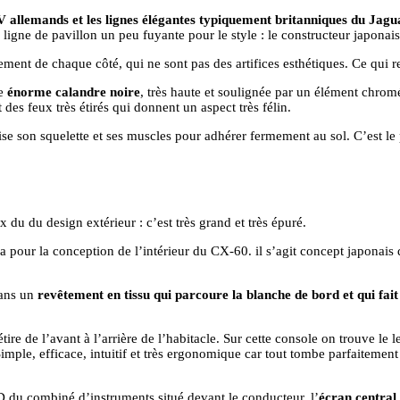
V allemands et les lignes élégantes typiquement britanniques du Jag
ligne de pavillon un peu fuyante pour le style : le constructeur japonais
ent de chaque côté, qui ne sont pas des artifices esthétiques. Ce qui 
ne
énorme calandre noire
, très haute et soulignée par un élément chrom
des feux très étirés qui donnent un aspect très félin.
ise son squelette et ses muscles pour adhérer fermement au sol. C’est le 
 du du design extérieur : c’est très grand et très épuré.
pour la conception de l’intérieur du CX-60. il s’agit concept japonais d
dans un
revêtement en tissu qui parcoure la blanche de bord et qui fait
ire de l’avant à l’arrière de l’habitacle. Sur cette console on trouve le
mple, efficace, intuitif et très ergonomique car tout tombe parfaitement
D du combiné d’instruments situé devant le conducteur, l’
écran central