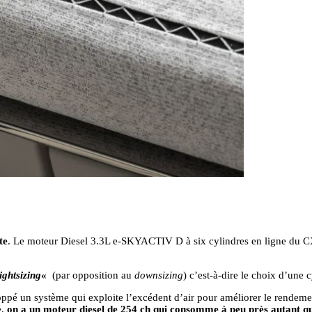
te
. Le moteur Diesel 3.3L e-SKYACTIV D à six cylindres en ligne du CX
ightsizing
«
(par opposition au
downsizing
) c’est-à-dire le choix d’une 
ppé un système qui exploite l’excédent d’air pour améliorer le rendement
e,
on a un moteur diesel de 254 ch qui consomme à peu près autant qu