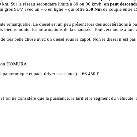
0 km. Sur le réseau secondaire limité à 80 ou 90 km/h,
on peut descendr
un gros SUV avec un « 6 en ligne » qui offre
550 Nm
de couple entre 15
 remarquable. Le diesel est un peu présent lors des accélérations à bas 
rès bien remonter les informations de la chaussée. Tout ceci incite à une 
e très belle chose avec un diesel sous le capot. Non le diesel n’est pas
ition HOMURA
nt panoramique et pack driver assistance) = 66 450 €
 l’on ne considère que la puissance, le tarif et le segment du véhicule