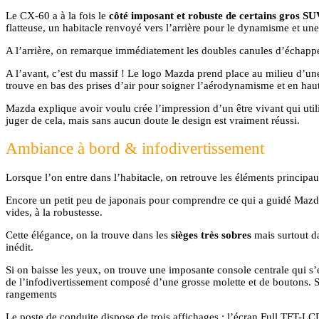
Le CX-60 a à la fois le
côté imposant et robuste de certains gros SU
flatteuse, un habitacle renvoyé vers l’arrière pour le dynamisme et une 
A l’arrière, on remarque immédiatement les doubles canules d’échappem
A l’avant, c’est du massif ! Le logo Mazda prend place au milieu d’u
trouve en bas des prises d’air pour soigner l’aérodynamisme et en haut 
Mazda explique avoir voulu crée l’impression d’un être vivant qui util
juger de cela, mais sans aucun doute le design est vraiment réussi.
Ambiance à bord & infodivertissement
Lorsque l’on entre dans l’habitacle, on retrouve les éléments principaux
Encore un petit peu de japonais pour comprendre ce qui a guidé Mazda 
vides, à la robustesse.
Cette élégance, on la trouve dans les
sièges très sobres
mais surtout 
inédit.
Si on baisse les yeux, on trouve une imposante console centrale qui s’ét
de l’infodivertissement composé d’une grosse molette et de boutons. Si
rangements
Le poste de conduite dispose de trois affichages : l’écran Full TFT-LC