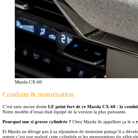
Mazda CX-60
Conduite & motorisation
C’est sans aucun doute
LE point fort de ce Mazda CX-60 : la condui
Notre modèle d’essai était équipé de la version la plus puissante.
Pourquoi une si grosse cylindrée ?
Chez Mazda ils appellent ça le
«
r
Et Mazda ne déroge pas à sa réputation de motoriste puisqu’il a dévelo
retenir c’est que malgré cette cylindrée et les mensurations du véhicul