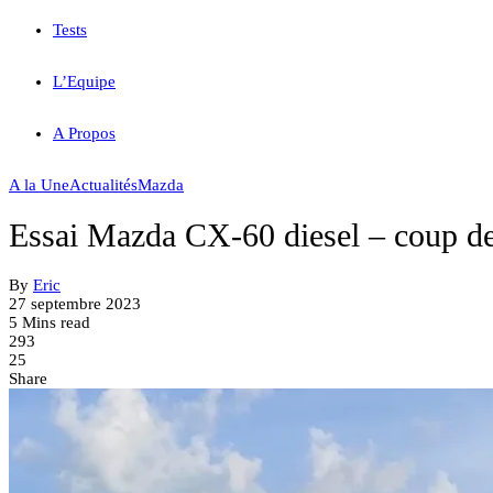
Tests
L’Equipe
A Propos
A la Une
Actualités
Mazda
Essai Mazda CX-60 diesel – coup de
By
Eric
27 septembre 2023
5 Mins read
293
25
Share