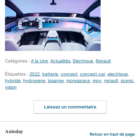
Catégories :
A la Une
,
Actualités
,
Electrique
,
Renault
Étiquettes :
2022
,
batterie
,
concept
,
concept-car
,
electrique
,
hybride
,
hydrogene
,
losange
,
monospace
,
mpv
,
renault
,
scenic
,
vision
Laissez un commentaire
Autoday
Retour en haut de page