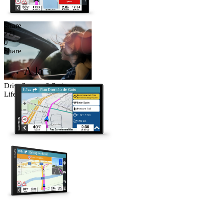
Share
271
0
Share
A la
DriveSmart x6 Series
Lifestyle Photography