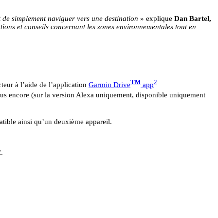
t de simplement naviguer vers une destination
» explique
Dan Bartel,
ations et conseils concernant les zones environnementales tout en
TM
2
teur à l’aide de l’application
Garmin Drive
app
plus encore (sur la version Alexa uniquement, disponible uniquement
ible ainsi qu’un deuxième appareil.
€
.