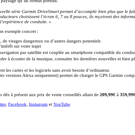
n paysage qu’au format portrait.
ouvelle série Garmin DriveSmart
permet d’accomplir bien plus que le fai
ducteurs choisissent l’écran 6, 7 ou 8 pouces, ils reçoivent des inform
 l’expérience de conduite.
»
i un exemple concret :
e, de virages dangereux ou d’autres dangers potentiels
ntérêt sur votre trajet
a navigation par satellite est couplée au smartphone compatible du conduc
der à écouter de la musique, connaitre les dernières nouvelles et bien 
t les cartes et les logiciels sans avoir besoin d’ordinateur.
les versions Alexa uniquement) permet de charger le GPS Garmin compat
s dès à présent aux prix de vente conseillés allant de
209,99€
à
359,99
tter
,
Facebook
,
Instagram
et
YouTube