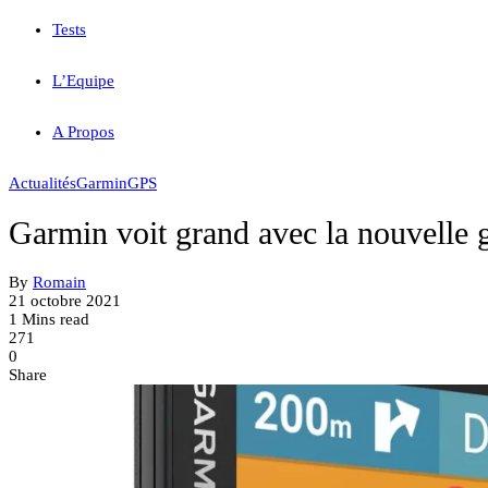
Tests
L’Equipe
A Propos
Actualités
Garmin
GPS
Garmin voit grand avec la nouvell
By
Romain
21 octobre 2021
1 Mins read
271
0
Share