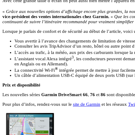
Avec cette grande taille d’écran on peut aussi bien mettre l’appareil e
«
Grâce aux nouvelles options d’affichage encore plus grandes, la n
vice-président des ventes internationales chez Garmin.
«
Que les con
continuant de suivre l’itinéraire recommandé pour vraiment simplifier
Lorsque je parlais de confort et de sécurité au début de l’article, voic
Vous avertir à l’avance des changements de limitation de vitess
Consulter les avis TripAdvisor d’un resto, hôtel ou autre point d’i
L’accès au trafic, à la météo, aux prix des carburants lorsque l
3
L’assistant vocal Alexa intégré
, les conducteurs peuvent deman
en Anglais ou en Allemand).
®
La connectivité Wi-Fi
intégrée permet de mettre à jour facilemen
Un câble d’alimentation USB-C équipé de deux ports USB (sur 
Prix et disponibilité
Les nouvelles séries
Garmin DriveSmart 66
,
76
et
86
sont disponible
Pour plus d’infos, rendez-vous sur le
site de Garmin
et les réseaux
Twi