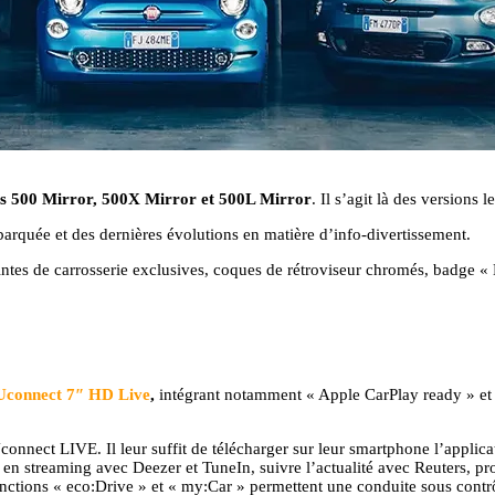
les 500 Mirror, 500X Mirror et 500L Mirror
. Il s’agit là des versions
barquée et des dernières évolutions en matière d’info-divertissement.
intes de carrosserie exclusives, coques de rétroviseur chromés, badge « 
t Uconnect 7″ HD Live
,
intégrant notamment « Apple CarPlay ready » et c
 Uconnect LIVE. Il leur suffit de télécharger sur leur smartphone l’appl
e en streaming avec Deezer et TuneIn, suivre l’actualité avec Reuters, 
fonctions « eco:Drive » et « my:Car » permettent une conduite sous con