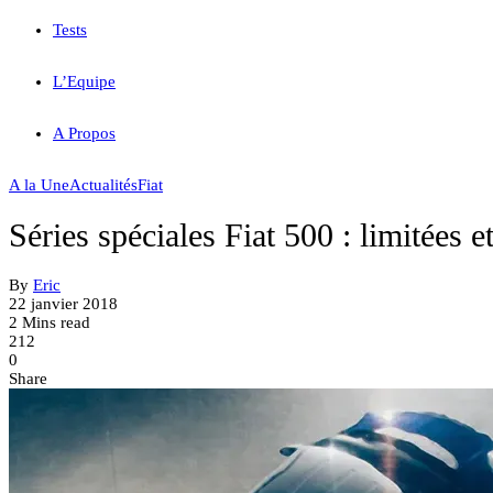
Tests
L’Equipe
A Propos
A la Une
Actualités
Fiat
Séries spéciales Fiat 500 : limitées e
By
Eric
22 janvier 2018
2 Mins read
212
0
Share