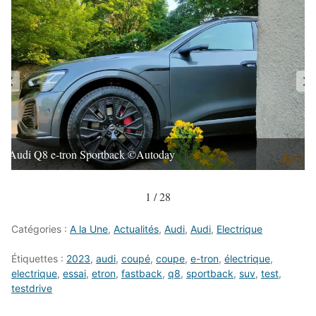
Audi Q8 e-tron Sportback ©Autoday
1 / 28
Catégories :
A la Une
,
Actualités
,
Audi
,
Audi
,
Electrique
Étiquettes :
2023
,
audi
,
coupé
,
coupe
,
e-tron
,
électrique
,
electrique
,
essai
,
etron
,
fastback
,
q8
,
sportback
,
suv
,
test
,
testdrive