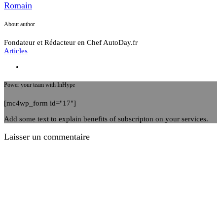
Romain
About author
Fondateur et Rédacteur en Chef AutoDay.fr
Articles
Power your team with InHype
[mc4wp_form id="17"]
Add some text to explain benefits of subscripton on your services.
Laisser un commentaire