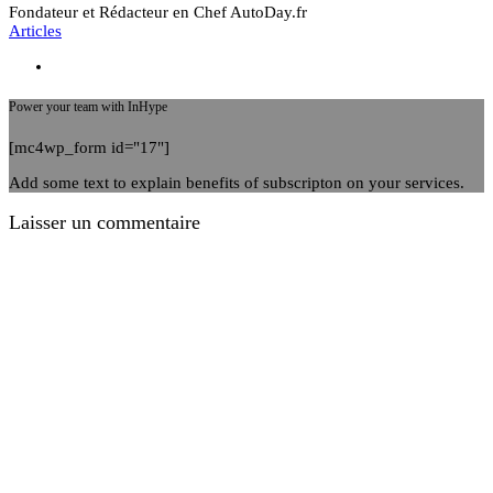
Fondateur et Rédacteur en Chef AutoDay.fr
Articles
Power your team with InHype
[mc4wp_form id="17"]
Add some text to explain benefits of subscripton on your services.
Laisser un commentaire