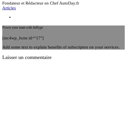
Fondateur et Rédacteur en Chef AutoDay.fr
Articles
Power your team with InHype
[mc4wp_form id="17"]
Add some text to explain benefits of subscripton on your services.
Laisser un commentaire