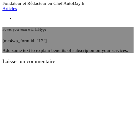
Fondateur et Rédacteur en Chef AutoDay.fr
Articles
Power your team with InHype
[mc4wp_form id="17"]
Add some text to explain benefits of subscripton on your services.
Laisser un commentaire