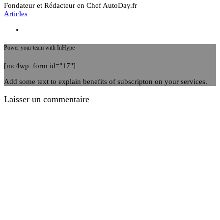
Fondateur et Rédacteur en Chef AutoDay.fr
Articles
Power your team with InHype
[mc4wp_form id="17"]
Add some text to explain benefits of subscripton on your services.
Laisser un commentaire