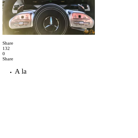
Share
132
0
Share
A la