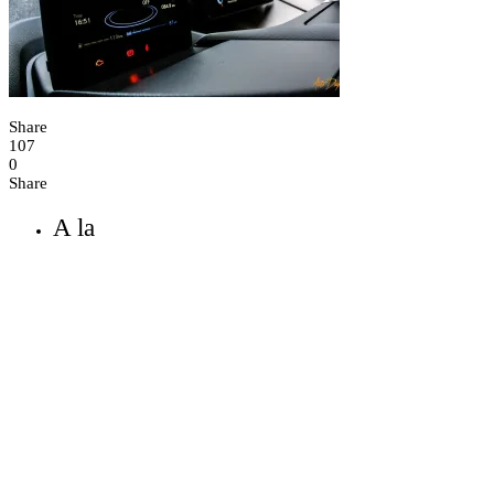
Share
107
0
Share
A la