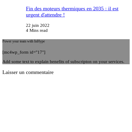
Fin des moteurs thermiques en 2035 : il est
urgent d'attendre !
22 juin 2022
4 Mins read
Power your team with InHype
[mc4wp_form id="17"]
Add some text to explain benefits of subscripton on your services.
Laisser un commentaire