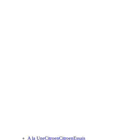
A la Une
Citroen
Citroen
Essais