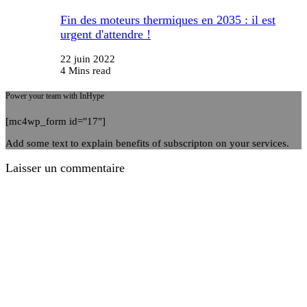
Fin des moteurs thermiques en 2035 : il est
urgent d'attendre !
22 juin 2022
4 Mins read
Power your team with InHype
[mc4wp_form id="17"]
Add some text to explain benefits of subscripton on your services.
Laisser un commentaire