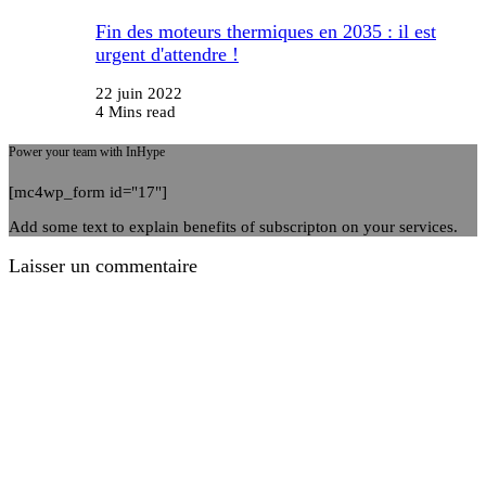
Fin des moteurs thermiques en 2035 : il est
urgent d'attendre !
22 juin 2022
4 Mins read
Power your team with InHype
[mc4wp_form id="17"]
Add some text to explain benefits of subscripton on your services.
Laisser un commentaire