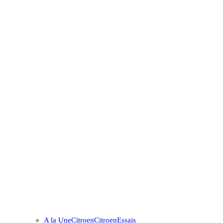
A la Une
Citroen
Citroen
Essais