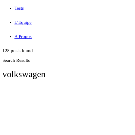
Tests
L’Equipe
A Propos
128 posts found
Search Results
volkswagen