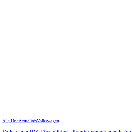
A la Une
Actualités
Volkswagen
Volkswagen ID3. First Edition - Premier contact avec le fut