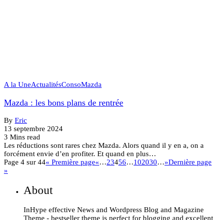
A la Une
Actualités
Conso
Mazda
Mazda : les bons plans de rentrée
By
Eric
13 septembre 2024
3 Mins read
Les réductions sont rares chez Mazda. Alors quand il y en a, on a
forcément envie d’en profiter. Et quand en plus…
Page 4 sur 44
« Première page
«
…
2
3
4
5
6
…
10
20
30
…
»
Dernière page
»
About
InHype effective News and Wordpress Blog and Magazine
Theme - bestseller theme is perfect for blogging and excellent